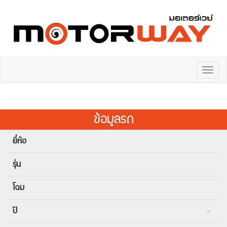
Toggl
naviga
ข้อมูลรถ
ยี่ห้อ
รุ่น
โฉม
ปี
-