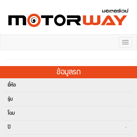
Toggl
naviga
ข้อมูลรถ
ยี่ห้อ
รุ่น
โฉม
ปี
-