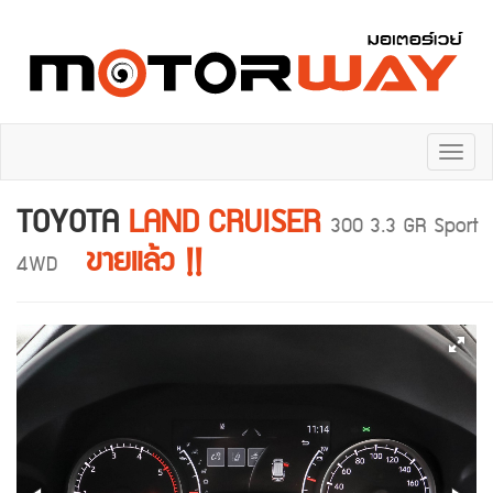
Toggl
naviga
TOYOTA
LAND CRUISER
300 3.3 GR Sport
ขายแล้ว !!
4WD