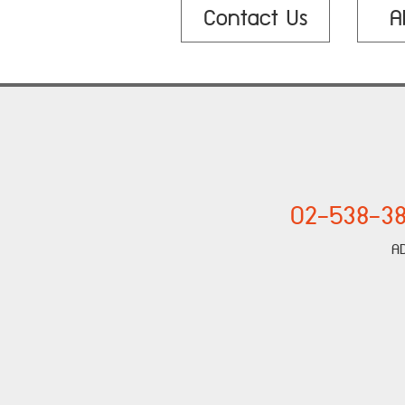
Contact Us
A
02-538-38
A