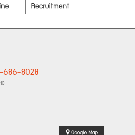
ine
Recruitment
7-686-8028
310
Google Map