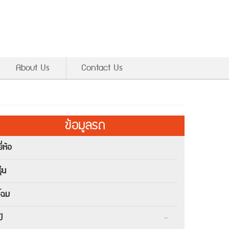
About Us
Contact Us
ข้อมูลรถ
ยี่ห้อ
ุ่น
โฉม
ปี
-