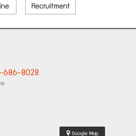
ine
Recruitment
7-686-8028
310
Google Map