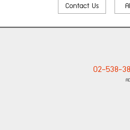
Contact Us
A
02-538-38
A