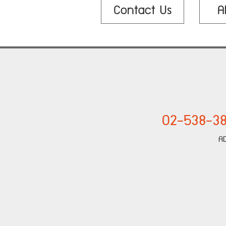
Contact Us
A
02-538-38
A