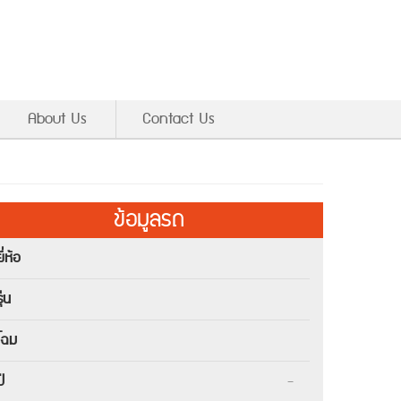
About Us
Contact Us
ข้อมูลรถ
ยี่ห้อ
ุ่น
โฉม
ปี
-