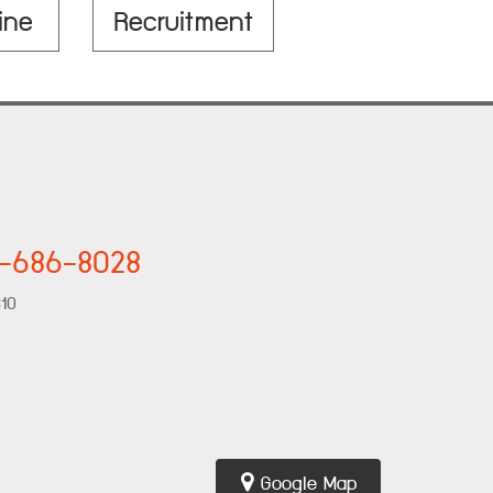
ine
Recruitment
7-686-8028
310
Google Map