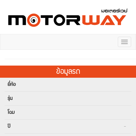
Toggl
naviga
ข้อมูลรถ
ยี่ห้อ
รุ่น
โฉม
ปี
-