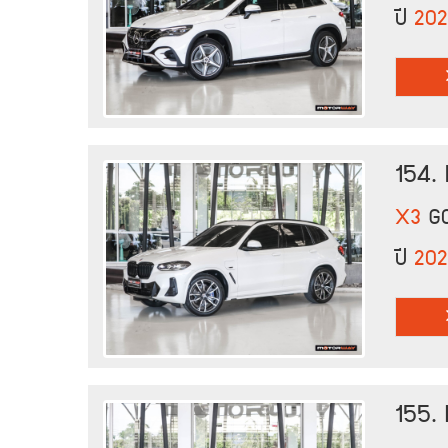
ปี
20
154.
X3
G0
ปี
202
155.