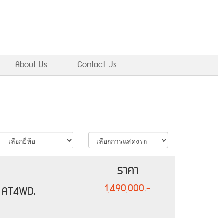
About Us
Contact Us
ราคา
1,490,000.-
 AT4WD.