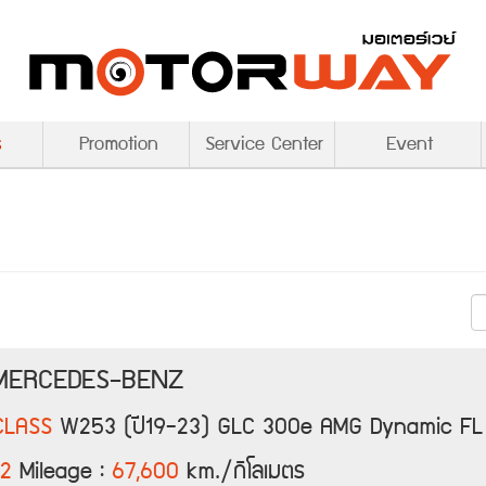
s
Promotion
Service Center
Event
 MERCEDES-BENZ
CLASS
W253 (ปี19-23) GLC 300e AMG Dynamic FL
2
Mileage :
67,600
km./กิโลเมตร